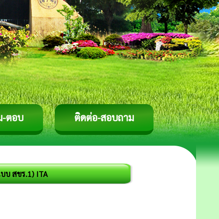
ม-ตอบ
ติดต่อ-สอบถาม
แบบ สขร.1) ITA